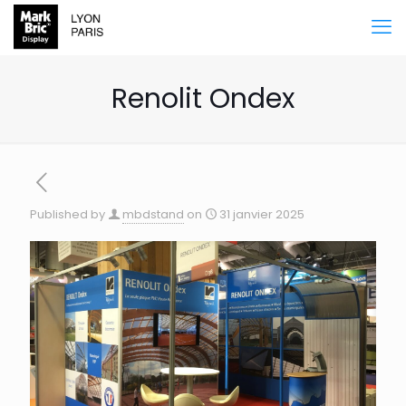
Renolit Ondex
Published by
mbdstand
on
31 janvier 2025